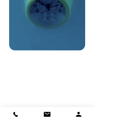
Eure Zeit als
Führungskraft fließt in
strategische
Weichenstellungen,
nachhaltiges Wachstum
und unternehmerische
Wirkung, statt in
operative
Reibungsverluste.