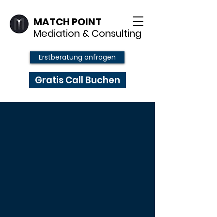
MATCH POINT
Mediation & Consulting
Erstberatung anfragen
Gratis Call Buchen
Als Führungskraft
durch die MP-
Consulting
Methode die
Leistung deines
Teams um bis zu