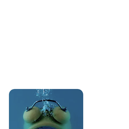
sein volles Potenzial
entfaltet, mit echter
Eigenverantwortung,
klarer Ausrichtung und
einer Performance, die
nicht erzwungen wird,
sondern
selbstverständlich
entsteht.