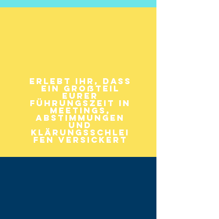
Erlebt Ihr, dass
ein Großteil
Eurer
Führungszeit in
Meetings,
Abstimmungen
und
Klärungsschlei
fen versickert