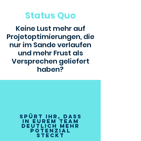
Status Quo
Keine Lust mehr
auf
Projetoptimierungen, die
nur im Sande verlaufen
und
mehr Frust als
Versprechen geliefert
haben?
Spürt Ihr, dass
in Eurem Team
deutlich mehr
Potenzial
steckt