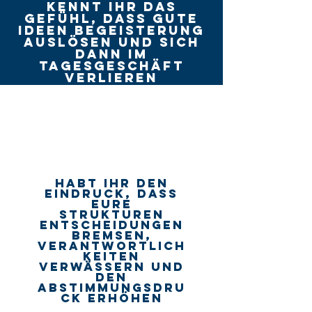
Kennt Ihr das
Gefühl, dass gute
Ideen Begeisterung
auslösen und sich
dann im
Tagesgeschäft
verlieren
Habt Ihr den
Eindruck, dass
Eure
Strukturen
Entscheidungen
bremsen,
Verantwortlich
keiten
verwässern und
den
Abstimmungsdru
ck erhöhen