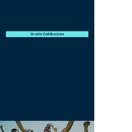
20% steigern
Gratis Call Buchen
Für die Team-Potenzialanalyse